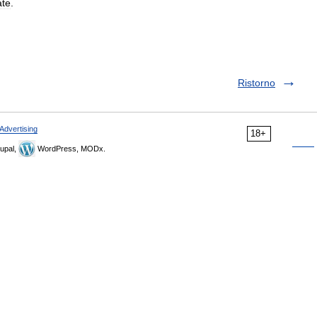
ate
.
Ristorno
Advertising
18+
upal,
WordPress, MODx.