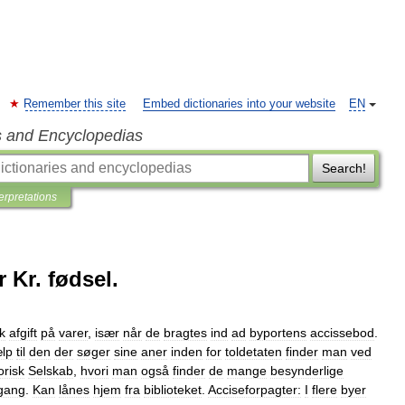
Remember this site
Embed dictionaries into your website
EN
s and Encyclopedias
Search!
terpretations
er Kr. fødsel.
k
afgift
på
varer
,
især
når
de
bragtes
ind
ad
byportens
accissebod
.
ælp
til
den
der
søger
sine
aner
inden
for
toldetaten
finder
man
ved
orisk
Selskab
,
hvori
man
også
finder
de
mange
besynderlige
gang
.
Kan
lånes
hjem
fra
biblioteket
.
Acciseforpagter:
I
flere
byer