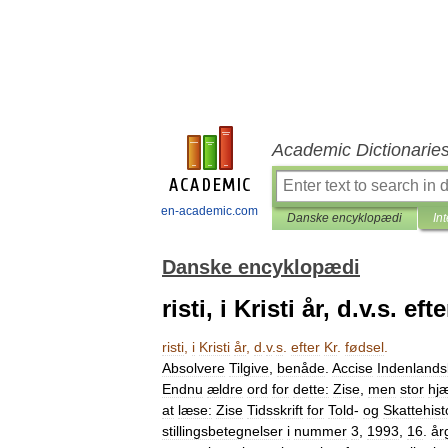
Academic Dictionarie
en-academic.com
Danske encyklopædi
In
Danske encyklopædi
risti, i Kristi år, d.v.s. eft
risti
,
i
Kristi
år
,
d
.
v
.
s
.
efter
Kr
.
fødsel
.
Absolvere
Tilgive
,
benåde
.
Accise
Indenlands
Endnu
ældre
ord
for
dette:
Zise
,
men
stor
hj
at
læse:
Zise
Tidsskrift
for
Told
-
og
Skattehist
stillingsbetegnelser
i
nummer
3
,
1993
,
16
.
år