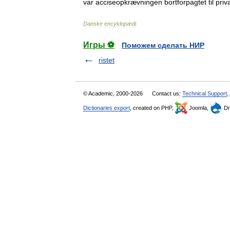
var
acciseopkrævningen
bortforpagtet
til
priv
Danske
encyklopædi
.
Игры ⚽
Поможем сделать НИР
ristet
© Academic, 2000-2026
Contact us:
Technical Support
,
Dictionaries export
, created on PHP,
Joomla,
Dr